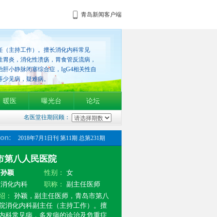
青岛新闻客户端
任（主持工作）。擅长消化内科常见
性胃炎，消化性溃疡，胃食管反流病，
肝小静脉闭塞综合症，IgG4相关性自
等少见病，疑难病。
暖医
曝光台
论坛
名医堂往期回顾：
ion:
2018年7月1日刊 第11期 总第231期
市第八人民医院
：
孙颖
性别：
女
：
消化内科
职称：
副主任医师
绍：
孙颖，副主任医师，青岛市第八
院消化内科副主任（主持工作）。擅
内科常见病，多发病的诊治及危重症