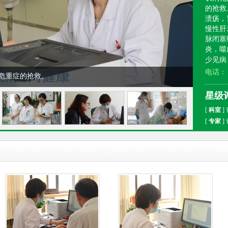
的抢救
溃疡，
慢性肝
脉闭塞
炎，噬
少见病
电话
危重症的抢救。
星级
[
科室
]
[
专家
]