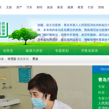
区
文娱
房产
汽车
财经
旅游
家居
健康
教育
打折
营销
孙颖，副主任医师，青岛市第八人民医院消化内科副主
病，多发病的诊治及危重症的抢救。熟练规范诊治急慢
幽门螺杆菌根治，急慢性肝衰竭，炎症性肠病。成功诊治
身免疫性胰腺炎，噬血细胞综合征，嗜酸细胞性胃肠炎
名医堂
健康大讲堂
专题策划
齐鲁名医录
摄像：
张雪茹
视觉策划：
曹波
Vers
青岛
专家
科室
专家介
人民医
长消化