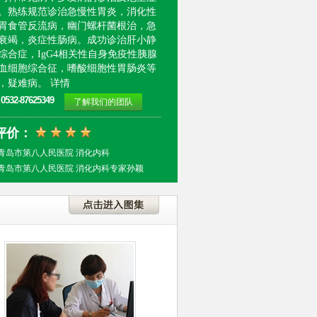
。熟练规范诊治急慢性胃炎，消化性
胃食管反流病，幽门螺杆菌根治，急
衰竭，炎症性肠病。成功诊治肝小静
综合症，IgG4相关性自身免疫性胰腺
血细胞综合征，嗜酸细胞性胃肠炎等
详情
，疑难病。
：
0532-87625349
了解我们的团队
评价：
青岛市第八人民医院 消化内科
青岛市第八人民医院 消化内科专家孙颖